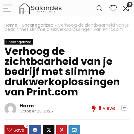
0
Home
»
Uncategorized
»
Verhoog de zichtbaarheid van je
bedrijf met slimme drukwerkoplossingen van Print.com
Uncategorized
Verhoog de
zichtbaarheid van je
bedrijf met slimme
drukwerkoplossingen
van Print.com
Harm
8
Views
October 23, 2025
0
Save