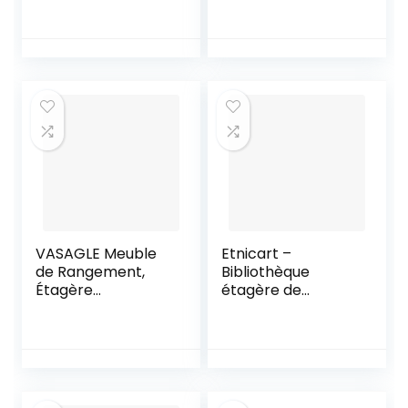
multifonction pour
Bois Armoire de
bureau, maison,
Rangement, Inclus
étagère de
4 Cubes Ouvertes
bureau, support de
et 5 Cubes avec
bureau,
Portes pour Salon
bibliothèque
Bureau Style
(couleur bois, 2
Moderne, Chêne
niveaux)
VASAGLE Meuble
Etnicart –
de Rangement,
Bibliothèque
Étagère
étagère de
Rangement 4
couleur chêne
Niveaux,
bureau moderne
Bibliothèque, pour
contemporaine
Salon, Chambre,
double face
Cuisine, Bureau,
séparation en bois
Style Industriel,
pour maison 70 x