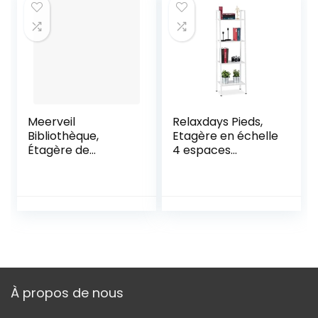
Cadre en Acier,
23,5 x 127,5
Grège et Gris
autoportante
LLS44MG
étagères cubes
muraux design
entrée de séjour
Meerveil
Relaxdays Pieds,
Bibliothèque,
Etagère en échelle
Étagère de
4 espaces
Rangement au Sol,
Rangement,
Bibliothèque à 5
Plantes, HLP: 136 x
Niveaux en
44 x 31,5cm, Blanc,
Quinconce,
Fer, Weiß, 5 cm
Présentoir, Unité
de Stockage
Ouverte, pour
Salon, Chambre à
Coucher, Bureau,
À propos de nous
74 x 28 x 145 cm,
Marron