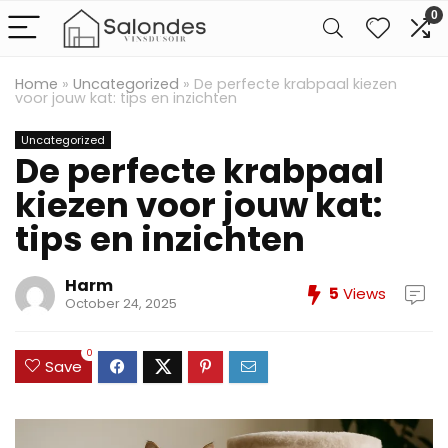
0
Home
»
Uncategorized
»
De perfecte krabpaal kiezen
voor jouw kat: tips en inzichten
Uncategorized
De perfecte krabpaal
kiezen voor jouw kat:
tips en inzichten
Harm
5
Views
October 24, 2025
0
Save