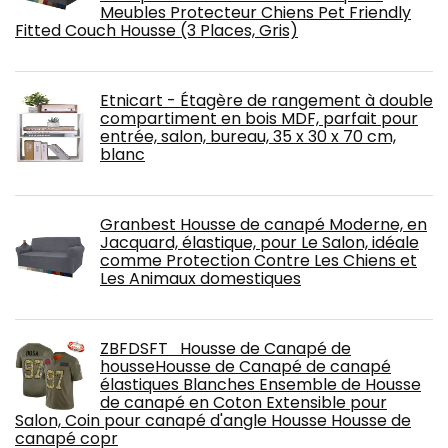
Meubles Protecteur Chiens Pet Friendly
Fitted Couch Housse (3 Places, Gris)
Etnicart - Étagère de rangement à double
compartiment en bois MDF, parfait pour
entrée, salon, bureau, 35 x 30 x 70 cm,
blanc
Granbest Housse de canapé Moderne, en
Jacquard, élastique, pour Le Salon, idéale
comme Protection Contre Les Chiens et
Les Animaux domestiques
ZBFDSFT Housse de Canapé de
housseHousse de Canapé de canapé
élastiques Blanches Ensemble de Housse
de canapé en Coton Extensible pour
Salon, Coin pour canapé d'angle Housse Housse de
canapé copr