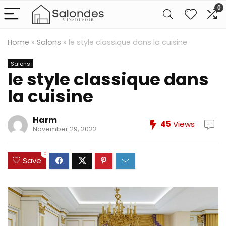
0
Home
»
Salons
»
le style classique dans la cuisine
Salons
le style classique dans
la cuisine
Harm
45
Views
November 29, 2022
0
Save