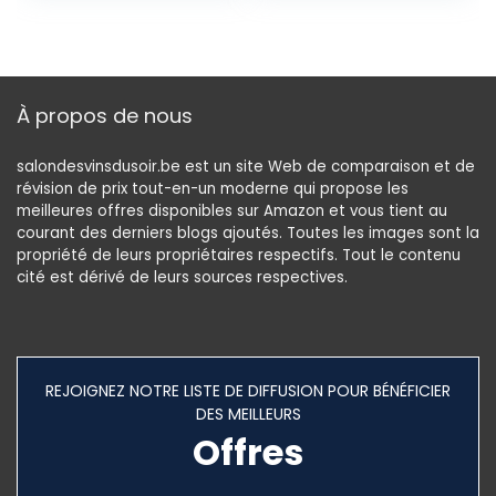
Tente à bière
salle à manger,
Housses
bar, fête de
Extensibles pour
mariage,
Garden Party,
décoration
baptême (Noir,
(argenté)
À propos de nous
220x50x80cm)
salondesvinsdusoir.be est un site Web de comparaison et de
révision de prix tout-en-un moderne qui propose les
meilleures offres disponibles sur Amazon et vous tient au
courant des derniers blogs ajoutés. Toutes les images sont la
propriété de leurs propriétaires respectifs. Tout le contenu
cité est dérivé de leurs sources respectives.
REJOIGNEZ NOTRE LISTE DE DIFFUSION POUR BÉNÉFICIER
DES MEILLEURS
Offres