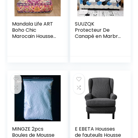
Mandala Life ART
SUUZQK
Boho Chic
Protecteur De
Marocain Housse
Canapé en Marbre
de Coussin de Sol –
Bleu, Housse De
60×20 cm – Taie
Canapé Extensible
d’oreiller carrée
Antidérapante en
de méditation –
Polyester, Lavable
Pouf décoratif en
en Toutes Saisons 1
Coton imprimé
Seater (90-140
cm)
MINGZE 2pcs
E EBETA Housses
Boules de Mousse
de fauteuils Housse