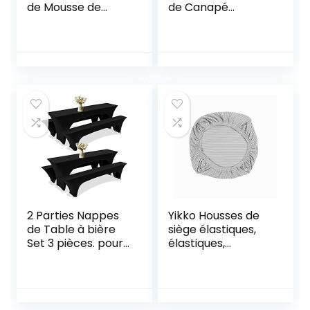
de Mousse de
de Canapé
Styrol pour Les
Extensible,
Fournitures de
Revêtement de
Bricolage et de
Canapé Relax
Slime, 2.5-3.5mm,
élastique
Les Enfants DIY
Arts Crafts
décorations
(Environ 40000
Boules de Mousse)
(Blanc)
2 Parties Nappes
Yikko Housses de
de Table à bière
siège élastiques,
Set 3 pièces. pour
élastiques,
Ensemble de
élastiques,
Tente à bière
élastiques,
50cm de Large
lavables, pour
Ensemble de
chaises de bureau,