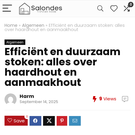
0
Home
»
Algemeen
»
Efficiënt en duurzaam stoken: alles
over haardhout en aanmaakhout
Algemeen
Efficiënt en duurzaam
stoken: alles over
haardhout en
aanmaakhout
Harm
9
Views
September 14, 2025
0
Save