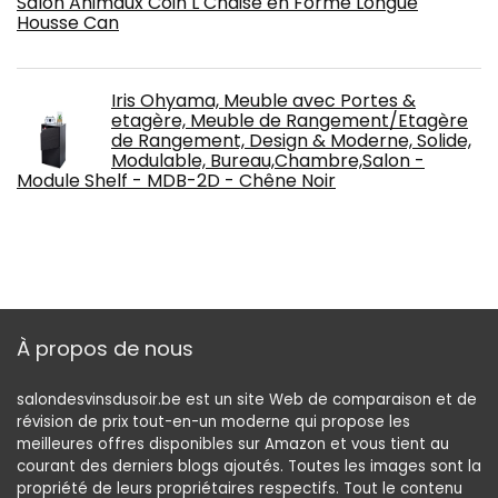
Salon Animaux Coin L Chaise en Forme Longue
Housse Can
Iris Ohyama, Meuble avec Portes &
etagère, Meuble de Rangement/Etagère
de Rangement, Design & Moderne, Solide,
Modulable, Bureau,Chambre,Salon -
Module Shelf - MDB-2D - Chêne Noir
À propos de nous
salondesvinsdusoir.be est un site Web de comparaison et de
révision de prix tout-en-un moderne qui propose les
meilleures offres disponibles sur Amazon et vous tient au
courant des derniers blogs ajoutés. Toutes les images sont la
propriété de leurs propriétaires respectifs. Tout le contenu