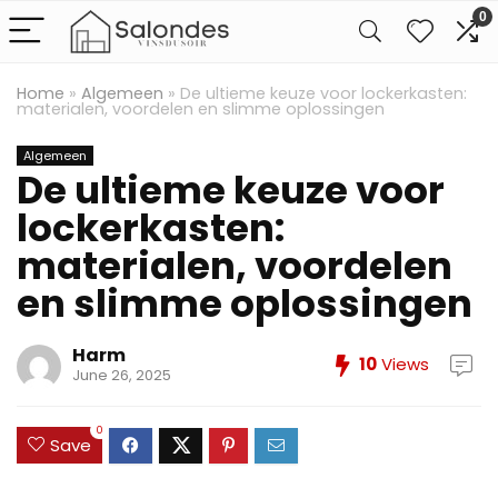
0
Home
»
Algemeen
»
De ultieme keuze voor lockerkasten:
materialen, voordelen en slimme oplossingen
Algemeen
De ultieme keuze voor
lockerkasten:
materialen, voordelen
en slimme oplossingen
Harm
10
Views
June 26, 2025
0
Save