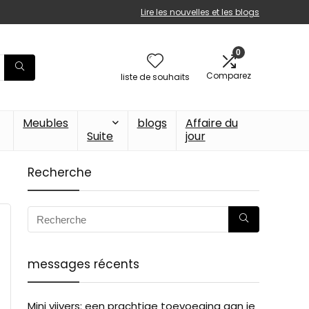
Lire les nouvelles et les blogs
0
Comparez
liste de souhaits
Meubles
blogs
Affaire du
Suite
jour
Recherche
messages récents
Mini vijvers: een prachtige toevoeging aan je