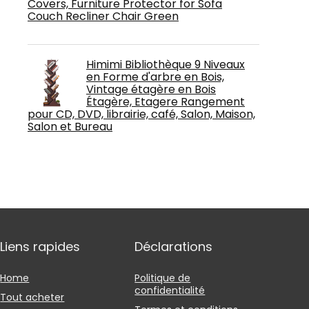
Covers, Furniture Protector for Sofa
Couch Recliner Chair Green
Himimi Bibliothèque 9 Niveaux
en Forme d'arbre en Bois,
Vintage étagère en Bois
Étagère, Etagere Rangement
pour CD, DVD, librairie, café, Salon, Maison,
Salon et Bureau
Liens rapides
Déclarations
Home
Politique de
confidentialité
Tout acheter