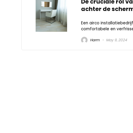
De cruciale rol va
achter de scher
Een airco installatiebedr
comfortabele en verfrisse
Harm
May 9, 2024