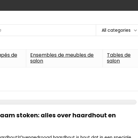
All categories
apés de
Ensembles de meubles de
Tables de
salon
salon
rzaam stoken: alles over haardhout en
rdhout?Ovengedroogd haardhout is hout dat in een speciale