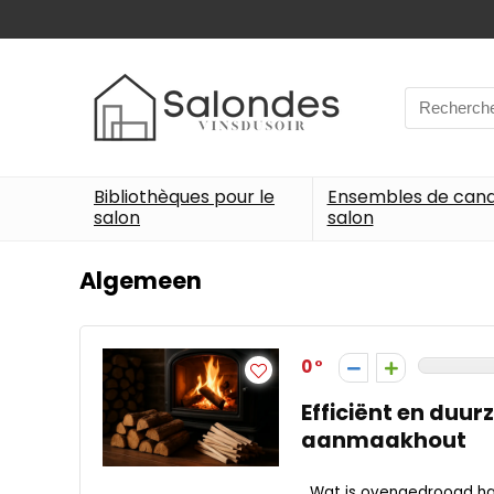
Search
for:
Bibliothèques pour le
Ensembles de can
salon
salon
Algemeen
0
Efficiënt en duu
aanmaakhout
Wat is ovengedroogd haa