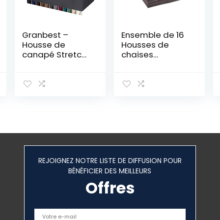
Granbest –
Ensemble de 16
Housse de
Housses de
canapé Stretch
chaises
3 Places –
Longues/Tapis
Housse de
de Table
canapé –
Protecteurs de
Housse de
Sol, Brown
canapé de
Square
qualité
supérieure –
Housse de
canapé en
Jacquard
REJOIGNEZ NOTRE LISTE DE DIFFUSION POUR
gaufré –
BÉNÉFICIER DES MEILLEURS
Antidérapante
(3 Places, Gris)
Offres