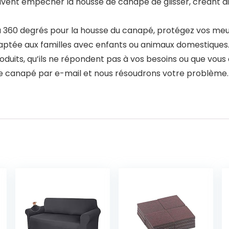
ent empêcher la housse de canapé de glisser, créant ain
0 degrés pour la housse du canapé, protégez vos meuble
ptée aux familles avec enfants ou animaux domestiques.
uits, qu’ils ne répondent pas à vos besoins ou que vous a
 de canapé par e-mail et nous résoudrons votre problème. 