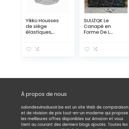
Yikko Housses
SUUZQK Le
de siège
Canapé en
élastiques,
Forme De L
élastiques,
Nécessite 2
élastiques,
Housses De
élastiques,
Canapé, Une
lavables, pour
Impression De
chaises de
Rayures
bureau, salle à
Ménagères, Une
manger, bar,
Housse De
fête de
Canapé
mariage,
Élastique, Un
décoration
Coussin De
À propos de nous
(argenté)
Canapé
Entièrement
Enveloppant 1
salondesvinsdusoir.be est un site Web de comparaison
Seater (90-140
et de révision de prix tout-en-un moderne qui propose
cm)
les meilleures offres disponibles sur Amazon et vous
tient au courant des derniers blogs ajoutés. Toutes les