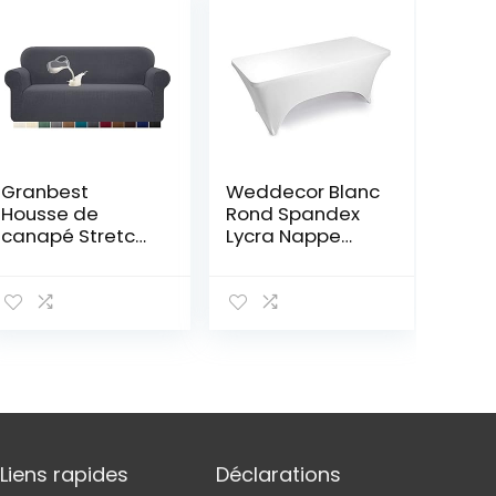
Granbest
Weddecor Blanc
Housse de
Rond Spandex
canapé Stretch
Lycra Nappe
imperméable en
Extensible
Spandex
Housse pour
Jacquard avec
Mariage, Noël,
Mousse
Banquet,
antidérapante
Vendeurs, Fête,
(3 Places, Gris)
Décoration, 30
Pouce,1 Pièce –
Rectangle, 6ft
(72 inch)
Liens rapides
Déclarations