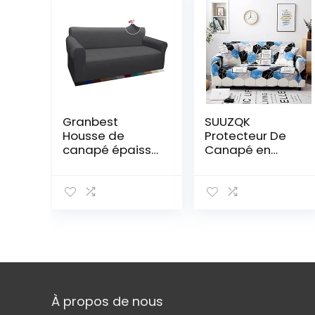
Granbest
SUUZQK
Housse de
Protecteur De
canapé épaisse
Canapé en
et élégante –
Marbre Bleu,
Housse de
Housse De
canapé
Canapé
élastique en
Extensible
Jacquard avec
Antidérapante
accoudoirs pour
en Polyester,
Le Salon –
Lavable en
Antidérapante
Toutes Saisons 1
Seater (90-140
cm)
À propos de nous