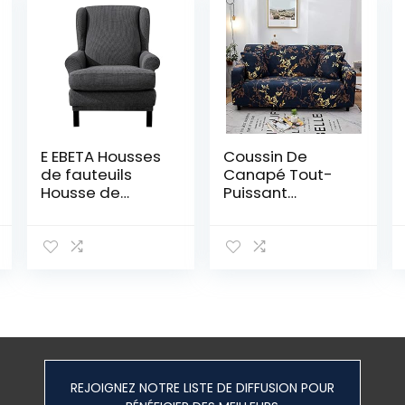
E EBETA Housses
Coussin De
de fauteuils
Canapé Tout-
Housse de
Puissant
Canapé
D’Impression À
Extensible,
Carreaux En
Revêtement de
Polyester, Le
Canapé Relax
Canapé En
élastique
Forme De L A
Besoin De 2
Housses De
Canapé,
Housses De
Canapé
REJOIGNEZ NOTRE LISTE DE DIFFUSION POUR
Antidérapantes