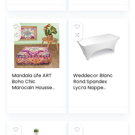
Antidérapante en
50cm de Large
Polyester, Lavable
Ensemble de
en Toutes Saisons 1
Tente à bière
Seater (90-140
Housses
cm)
Extensibles pour
Garden Party,
baptême (Noir,
220x50x80cm)
Mandala Life ART
Weddecor Blanc
Boho Chic
Rond Spandex
Marocain Housse
Lycra Nappe
de Coussin de Sol –
Extensible Housse
60×20 cm – Taie
pour Mariage, Noël,
d’oreiller carrée
Banquet,
de méditation –
Vendeurs, Fête,
Pouf décoratif en
Décoration, 30
Coton imprimé
Pouce,1 Pièce –
Rectangle, 6ft (72