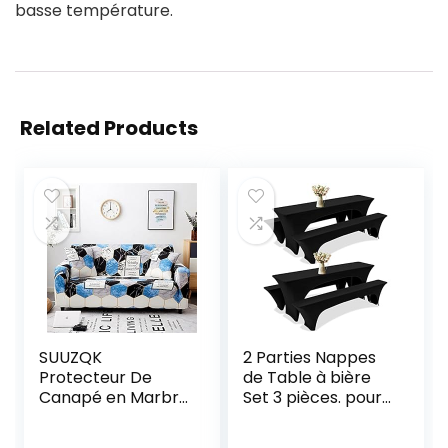
basse température.
Related Products
SUUZQK
2 Parties Nappes
Protecteur De
de Table à bière
Canapé en Marbre
Set 3 pièces. pour
Bleu, Housse De
Ensemble de
Canapé Extensible
Tente à bière