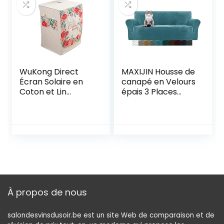
inch)
WuKong Direct
MAXIJIN Housse de
Écran Solaire en
canapé en Velours
Coton et Lin
épais 3 Places
Machine à Laver à
Housse de canapé
Tambour Housse
Super Extensible
Anti-poussière
pour Chiens Cat
avec Sac de
Pet Friendly 1-
Rangement B
Piece Elastic
Furniture
Protector Housse
de canapé en
Peluche (3 Places,
À propos de nous
Bleu Paon)
salondesvinsdusoir.be est un site Web de comparaison et de