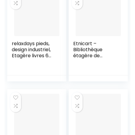
relaxdays pieds,
Etnicart –
design industriel,
Bibliothèque
Etagère livres 6
étagère de
niveaux, HLP:
couleur chêne
180x50x35 cm,
bureau moderne
Chêne/métal,
contemporaine
Marron, 180 x 50 x
double face
35cm
séparation en bois
pour maison 70 x
23,5 x 127,5
autoportante
étagères cubes
muraux design
entrée de séjour