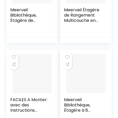
Meerveil
Meerveil Étagère
Bibliothèque,
de Rangement
Étagère de
Multicouche en
Rangement au Sol,
Bois pour Livres et
Bibliothèque à 5
DVD 6
Niveaux en
Compartiments
Quinconce,
avec 3 Portes
Présentoir, Unité
Blanc
de Stockage
Ouverte, pour
Salon, Chambre à
Coucher, Bureau,
74 x 28 x 145 cm,
Marron
FACILES A Monter:
Meerveil
avec des
Bibliothèque,
Instructions
Étagère à 8
clairement
Niveaux en Bois, en