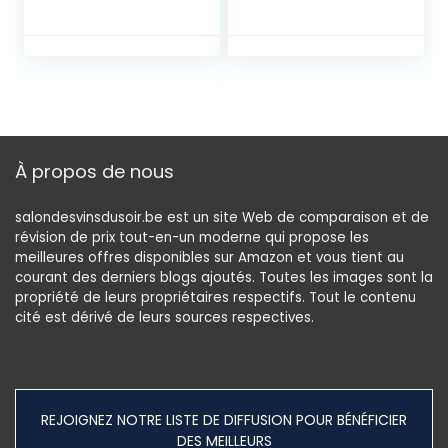
détaillées jointes, il
Forme d’arbre,
est Facile et
Style Industriel,
Rapide
Montage Facile, 50
d’assembler Le
x 22 x 125 cm,
Rack. Surface
Meuble de
Facile à Nettoyer.
Rangement, pour
Exécution exquise.
Salon, Bureau,
Qualité Robuste.
Chambre, Marron
À propos de nous
salondesvinsdusoir.be est un site Web de comparaison et de
révision de prix tout-en-un moderne qui propose les
meilleures offres disponibles sur Amazon et vous tient au
courant des derniers blogs ajoutés. Toutes les images sont la
propriété de leurs propriétaires respectifs. Tout le contenu
cité est dérivé de leurs sources respectives.
REJOIGNEZ NOTRE LISTE DE DIFFUSION POUR BÉNÉFICIER
DES MEILLEURS