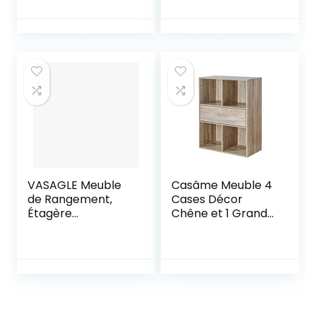
Niveaux, Étagère
détaillées jointes, il
de Rangement,
est Facile et
avec Cadre en
Rapide
Acier, pour Salon,
d’assembler Le
Cuisine, Marron
Rack. Surface
Rustique et Noir
Facile à Nettoyer.
LLS45X
Exécution exquise.
Qualité Robuste.
VASAGLE Meuble
Casâme Meuble 4
de Rangement,
Cases Décor
Étagère
Chêne et 1 Grand
Rangement 4
Tiroir –
Niveaux,
Bibliothèque avec
Bibliothèque, pour
Étagères – Style
Salon, Chambre,
Contemporain et
Cuisine, Bureau,
Moderne – pour
Style Industriel,
Salon, Chambre,
Cadre en Acier,
Bureau – L62,6 x