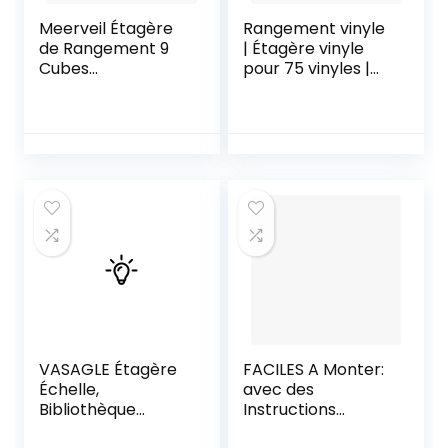
Meerveil Étagère
Rangement vinyle
de Rangement 9
| Étagère vinyle
Cubes
pour 75 vinyles |
Bibliothèque en
Métal noir mat |
Bois Armoire de
Accessoire vinyle |
Rangement, Inclus
Porte-dépliants |
4 Cubes Ouvertes
Support à disques
et 5 Cubes avec
Magazines Livres |
Portes pour Salon
Support de
Bureau Style
rangement pour
Moderne, Chêne
disques vinyles |
Déco
VASAGLE Étagère
FACILES A Monter:
Échelle,
avec des
Bibliothèque
Instructions
Industrielle à 5
clairement