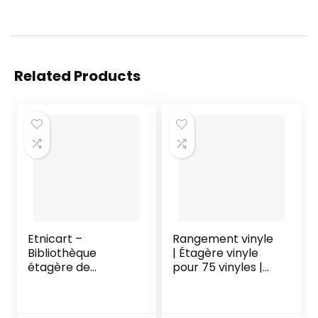
Related Products
Etnicart –
Rangement vinyle
Bibliothèque
| Étagère vinyle
étagère de
pour 75 vinyles |
couleur chêne
Métal noir mat |
bureau moderne
Accessoire vinyle |
contemporaine
Porte-dépliants |