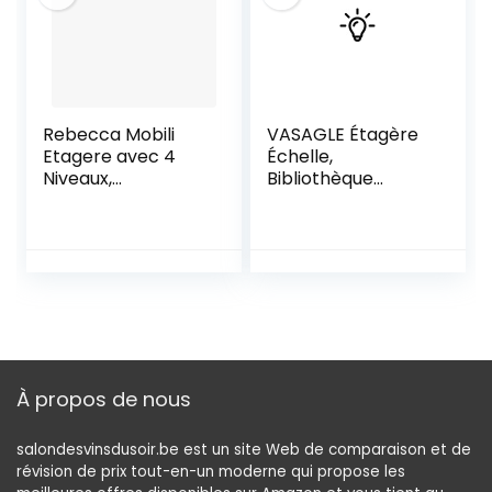
LLS44MG
Rebecca Mobili
VASAGLE Étagère
Etagere avec 4
Échelle,
Niveaux,
Bibliothèque
Bibliotheque en
Industrielle à 5
Bois et Metal,
Niveaux, Étagère
Marron Clair, pour
de Rangement,
Chambre Salon –
avec Cadre en
Dimensions: 126 x
Acier, pour Salon,
66 x 33 cm (HxLxL)
Cuisine, Marron
– Art. RE4660
Rustique et Noir
LLS45X
À propos de nous
salondesvinsdusoir.be est un site Web de comparaison et de
révision de prix tout-en-un moderne qui propose les