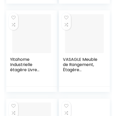
double face
Support à disques
séparation en bois
Magazines Livres |
pour maison 70 x
Support de
23,5 x 127,5
rangement pour
autoportante
disques vinyles |
étagères cubes
Déco
muraux design
entrée de séjour
Yitahome
VASAGLE Meuble
Industrielle
de Rangement,
étagère Livre
Étagère
Bibliothèqu, Bois
Rangement 4
Etagères De
Niveaux,
Rangementà 9
Bibliothèque, pour
Niveaux pour CD
Salon, Chambre,
Albulm Livres
Cuisine, Bureau,
Document in Salon
Style Industriel,
Bureau Chambre
Cadre en Acier,
Grège et Gris