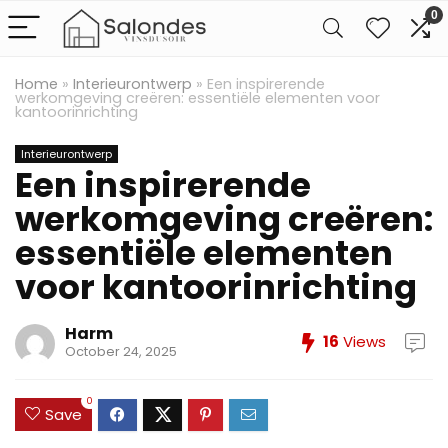
0
Home
»
Interieurontwerp
»
Een inspirerende
werkomgeving creëren: essentiële elementen voor
kantoorinrichting
Interieurontwerp
Een inspirerende
werkomgeving creëren:
essentiële elementen
voor kantoorinrichting
Harm
16
Views
October 24, 2025
0
Save