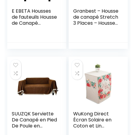
E EBETA Housses
Granbest – Housse
de fauteuils Housse
de canapé Stretch
de Canapé
3 Places – Housse
Extensible,
de canapé –
Revêtement de
Housse de canapé
Canapé Relax
de qualité
élastique
supérieure –
Housse de canapé
en Jacquard
gaufré –
Antidérapante (3
Places, Gris)
SUUZQK Serviette
WuKong Direct
De Canapé en Pied
Écran Solaire en
De Poule en
Coton et Lin
Polyester Épaissi À
Machine à Laver à