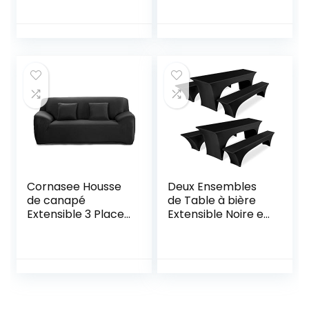
Couverture
Tambour Housse
Complète
Anti-poussière
Extensible
avec Sac de
Multifonctionnel
Rangement B
Quatre Saisons
Universel Canapé
Coussin Housse De
Canapé Serviette
180x240cm
Cornasee Housse
Deux Ensembles
de canapé
de Table à bière
Extensible 3 Places
Extensible Noire et
avec
Ensemble de
accoudoirs,Revête
Couverture de
ment de Canapé
Banc pour Une
(Noir,3 Places)
Largeur de Table
de 50 cm,
Couverture de