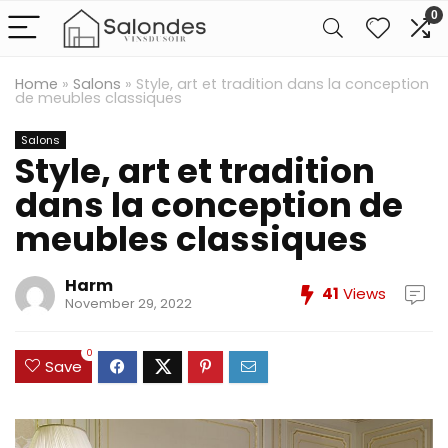
0
Home
»
Salons
»
Style, art et tradition dans la conception
de meubles classiques
Salons
Style, art et tradition
dans la conception de
meubles classiques
Harm
41
Views
November 29, 2022
0
Save