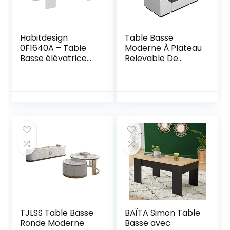
Habitdesign
Table Basse
0F1640A – Table
Moderne À Plateau
Basse élévatrice
Relevable De
Low Cost, Table de
47″Bureau À Thé
Salle à Manger Fini
Convertible/Table
en Chêne
À Manger/Meuble
Canadien – Blanc
TV/Table
Artik, Mesure 100
D’ordinateur avec
cm (Longueur) x
Compartiment De
45-56 cm
Rangement Caché
(Hauteur) x 50 cm
Et 4 Tabourets De
(Profondeur)
Rangement
Meubles De Salon
TJLSS Table Basse
BAÏTA Simon Table
Ronde Moderne
Basse avec