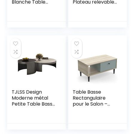
Blanche Table
Plateau relevable,
Basse en Acier
L100cm
Inoxydable
Ensemble Table
TV adaptée au
Salon de Meubles
de Toute la Maison
(Color : A, Size : As
Shown)
TJLSS Design
Table Basse
Moderne métal
Rectangulaire
Petite Table Basse
pour le Salon –
Ardoise Blanche
Style Scandinave
Dessus de Table
affirmé – Format
Salon Center
72 x 39 x 34 CM –
Table Meubles de
Produit Solide,
Maison (Color : B,
Résistant à l’Eau et