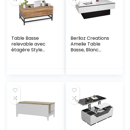
Table Basse
Berlioz Creations
relevable avec
Amelie Table
étagère Style
Basse, Blanc
Moderne pour Le
Brillant/Noir, 94 x 9
Salon – 80 x 48 x
x 60 cm,
43 cm (Bois)
Fabrication 100%
Française