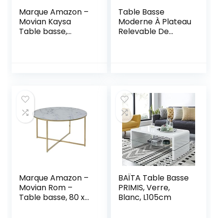
Marque Amazon –
Table Basse
Movian Kaysa
Moderne À Plateau
Table basse,
Relevable De
50 x 100 x 42 cm,
47″Bureau À Thé
Blanc
Convertible/Table
À Manger/Meuble
TV/Table
D’ordinateur avec
Compartiment De
Rangement Caché
Et 4 Tabourets De
Rangement
Meubles De Salon
Marque Amazon –
BAÏTA Table Basse
Movian Rom –
PRIMIS, Verre,
Table basse, 80 x
Blanc, L105cm
80 x 45 cm, Blanc