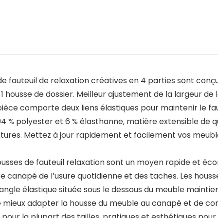
s de fauteuil de relaxation créatives en 4 parties sont c
1 housse de dossier. Meilleur ajustement de la largeur de l
pièce comporte deux liens élastiques pour maintenir le fau
: 94 % polyester et 6 % élasthanne, matière extensible de q
tures. Mettez à jour rapidement et facilement vos meubl
housses de fauteuil relaxation sont un moyen rapide et 
tre canapé de l’usure quotidienne et des taches. Les hou
 sangle élastique située sous le dessous du meuble mainti
t de mieux adapter la housse du meuble au canapé et de co
pour la plupart des tailles, pratiques et esthétiques pour 