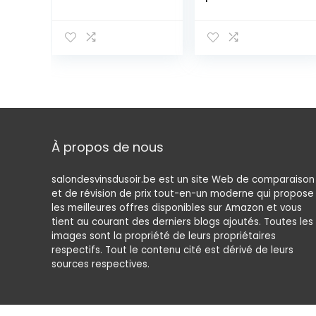
Set 3 pièces.
table de bière,
pour Ensemble
ensemble de
de Tente à bière
housse en
50cm de Large
polyester pour
Ensemble de
table de 50 cm,
Tente à bière
motif tréteau L,
Housses
ivoire
Extensibles pour
Garden Party,
baptême (Noir,
À propos de nous
220x50x80cm)
salondesvinsdusoir.be est un site Web de comparaison
et de révision de prix tout-en-un moderne qui propose
les meilleures offres disponibles sur Amazon et vous
tient au courant des derniers blogs ajoutés. Toutes les
images sont la propriété de leurs propriétaires
respectifs. Tout le contenu cité est dérivé de leurs
sources respectives.