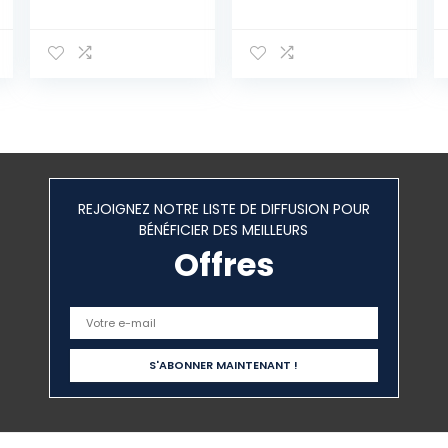
et Ensemble de
Textiles de
Couverture de
Maison et
Banc pour Une
Housses de
Largeur de
Couette
Table de 50 cm,
imprimées,
Couverture de
draps, taies
Banc à bière,
d’oreiller,
Ensemble de
Ambiance Haut
Tente à bière
de
pour Banquet en
gamme200x23
REJOIGNEZ NOTRE LISTE DE DIFFUSION POUR
Plein air
0cm
BÉNÉFICIER DES MEILLEURS
Offres