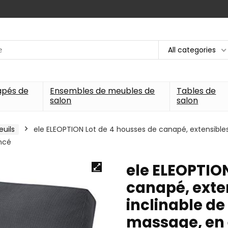
All categories
apés de
Ensembles de meubles de
Tables de
salon
salon
euils
ele ELEOPTION Lot de 4 housses de canapé, extensibles,
ncé
ele ELEOPTION
canapé, exten
inclinable de
massage, en 