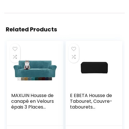
Related Products
MAXIJIN Housse de
E EBETA Housse de
canapé en Velours
Tabouret, Couvre-
épais 3 Places
tabourets
Housse de canapé
Jacquard, Housse,
Super Extensible
Housse pour Pouf,
pour Chiens Cat
Repose-Pieds