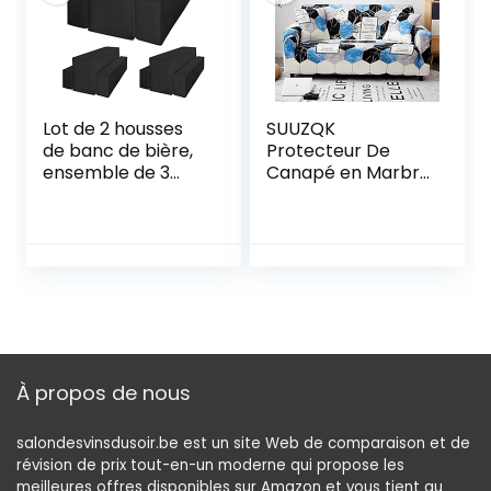
Lot de 2 housses
SUUZQK
de banc de bière,
Protecteur De
ensemble de 3
Canapé en Marbre
housses de table
Bleu, Housse De
de bière et de
Canapé Extensible
banc pour table
Antidérapante en
de 50 cm de
Polyester, Lavable
largeur – 220 x 50
en Toutes Saisons 1
x 80 cm – Noir
Seater (90-140
cm)
À propos de nous
salondesvinsdusoir.be est un site Web de comparaison et de
révision de prix tout-en-un moderne qui propose les
meilleures offres disponibles sur Amazon et vous tient au