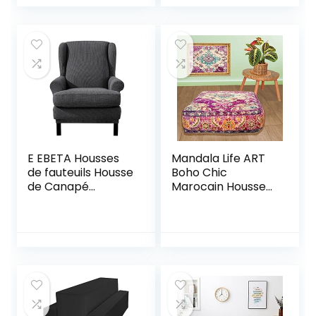
Pet Friendly 1-
Piece Elastic
Furniture
Protector Housse
de canapé en
Peluche (3 Places,
Bleu Paon)
E EBETA Housses
Mandala Life ART
de fauteuils Housse
Boho Chic
de Canapé
Marocain Housse
Extensible,
de Coussin de Sol –
Revêtement de
60×20 cm – Taie
Canapé Relax
d’oreiller carrée
élastique
de méditation –
Pouf décoratif en
Coton imprimé