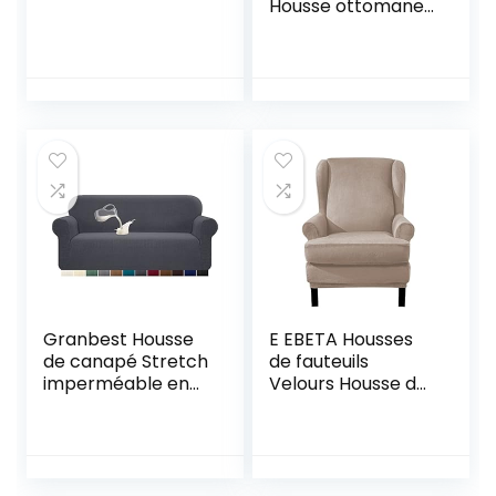
Housse ottomane
en Velours Housse
de Repose-Pieds
Rectangle Housse
de Protection pour
Repose-Pieds
Ivoire
Granbest Housse
E EBETA Housses
de canapé Stretch
de fauteuils
imperméable en
Velours Housse de
Spandex Jacquard
Canapé Extensible,
avec Mousse
Revêtement de
antidérapante (3
Canapé Relax
Places, Gris)
élastique (Couleur
Sable)