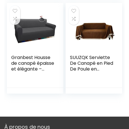
Granbest Housse
SUUZQK Serviette
de canapé épaisse
De Canapé en Pied
et élégante –
De Poule en
Housse de canapé
Polyester Épaissi À
élastique en
Couverture
Jacquard avec
Complète
accoudoirs pour Le
Extensible
Salon –
Multifonctionnel
Antidérapante
Quatre Saisons
Universel Canapé
Coussin Housse De
Canapé Serviette
À propos de nous
180x240cm