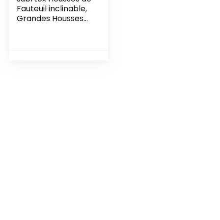
Fauteuil inclinable,
Grandes Housses
de canapé
inclinables
personnalisées,
Protecteur de
Fauteuil inclinable
Lavable à la Maison
(Gris, Grand)