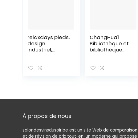
relaxdays pieds,
ChangHua1
design
Bibliothèque et
industriel,
bibliothèque
Etagère livres 6
cube bleu avec
niveaux, HLP:
10 étagères
180x50x35 cm,
pour livres,
Chêne/métal,
bureau, salon
Marron, 180 x 50
(couleur : bleu,
x 35cm
taille : 14025105
cm)
À propos de nous
salondesvinsdusoir.be est un site Web de comparaison
et de révision de prix tout-en-un moderne qui propose