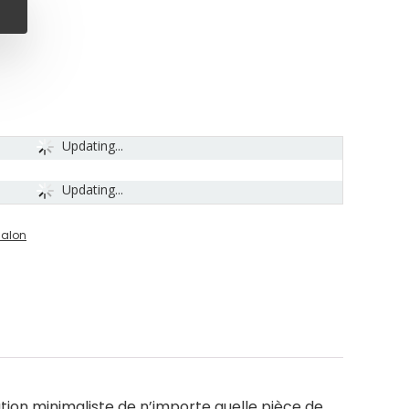
Updating...
Updating...
salon
tion minimaliste de n’importe quelle pièce de