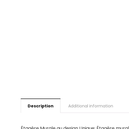
Description
Additional information
Étagère Murale au design Unique: Étagère murale