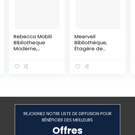
Rebecca Mobili
Meerveil
Bibliotheque
Bibliothèque,
Moderne,
Étagère de
Etagere en Bois,
Rangement au
5 Niveaux, en
Sol, Bibliothèque
Style Moderne,
à 5 Niveaux en
Beige, Decor
Quinconce,
Salon Maison
Présentoir, Unité
Bureau –
de Stockage
Dimensions:
Ouverte, pour
172,5 x 60 x 24
Salon, Chambre
cm (HxLxL) – Art.
à Coucher,
RE4788
Bureau, 74 x 28 x
REJOIGNEZ NOTRE LISTE DE DIFFUSION POUR
145 cm, Marron
BÉNÉFICIER DES MEILLEURS
Offres