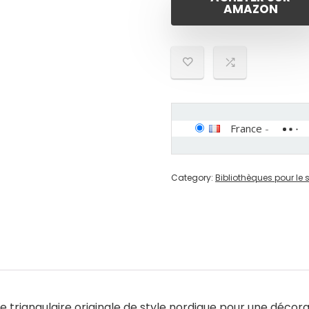
AMAZON
France
-
Category:
Bibliothèques pour le 
 triangulaire originale de style nordique pour une décora