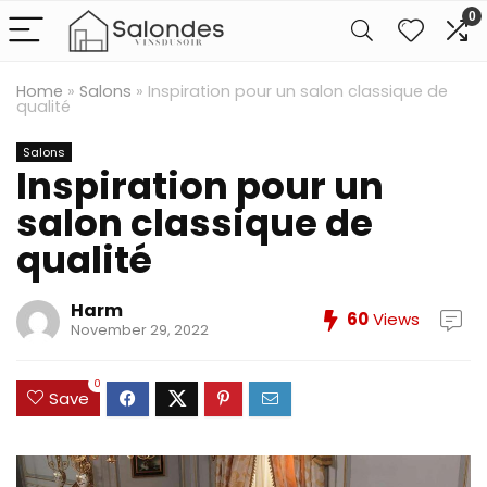
0
Home
»
Salons
»
Inspiration pour un salon classique de
qualité
Salons
Inspiration pour un
salon classique de
qualité
Harm
60
Views
November 29, 2022
0
Save