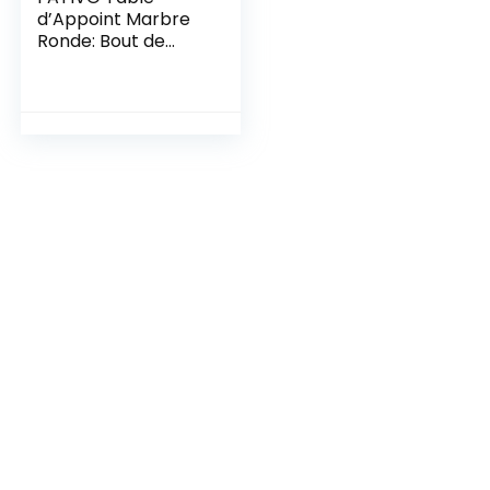
d’Appoint Marbre
Ronde: Bout de
Canapé de Salon
Métal Design à 2
Niveaux Guéridon
Style Moderne
Table de Chevet
Rangement pour
Salon Bureau
Chambre – Doré
φ40x56cm