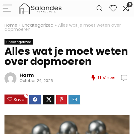
0
Home
»
Uncategorized
»
Alles wat je moet weten over
dopmoeren
Uncategorized
Alles wat je moet weten
over dopmoeren
Harm
11
Views
October 24, 2025
0
Save